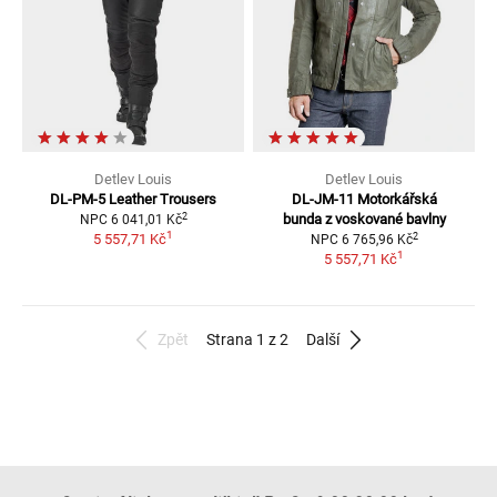
Detlev Louis
Detlev Louis
DL-PM-5
Leather Trousers
DL-JM-11
Motorkářská
2
bunda z voskované bavlny
NPC
6 041,01 Kč
1
2
5 557,71 Kč
NPC
6 765,96 Kč
1
5 557,71 Kč
Zpět
Strana 1 z 2
Další