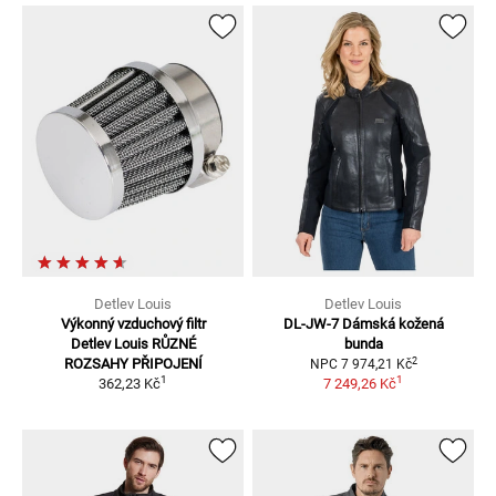
Detlev Louis
Detlev Louis
Výkonný vzduchový filtr
DL-JW-7
Dámská kožená
Detlev Louis
RŮZNÉ
bunda
2
ROZSAHY PŘIPOJENÍ
NPC
7 974,21 Kč
1
1
362,23 Kč
7 249,26 Kč