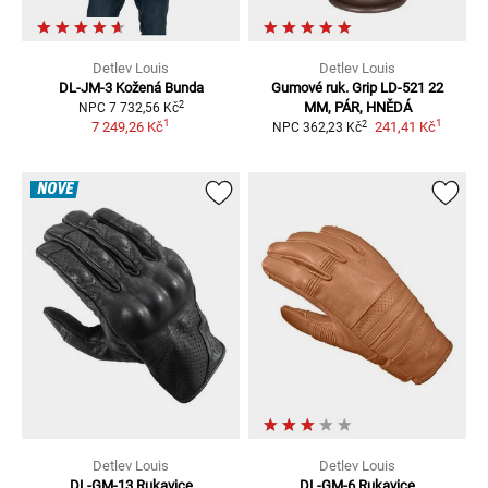
Detlev Louis
Detlev Louis
DL-JM-3
Kožená Bunda
Gumové ruk. Grip LD-521
22
2
MM, PÁR, HNĚDÁ
NPC
7 732,56 Kč
1
1
2
7 249,26 Kč
241,41 Kč
NPC
362,23 Kč
NOVÉ
Detlev Louis
Detlev Louis
DL-GM-13
Rukavice
DL-GM-6
Rukavice