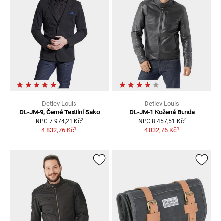
Detlev Louis
Detlev Louis
DL-JM-9, Černé
Textilní Sako
DL-JM-1
Kožená Bunda
2
2
NPC
7 974,21 Kč
NPC
8 457,51 Kč
1
1
4 832,76 Kč
4 832,76 Kč