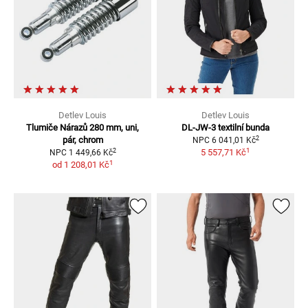
Detlev Louis
Detlev Louis
Tlumiče Nárazů
280 mm, uni,
DL-JW-3
textilní bunda
2
pár, chrom
NPC
6 041,01 Kč
1
2
5 557,71 Kč
NPC
1 449,66 Kč
1
od
1 208,01 Kč