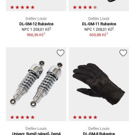
Detlev Louis
Detlev Louis
DL-GM-12
Rukavice
DL-GM-11
Rukavice
2
2
NPC
1 208,01 Kč
NPC
1 208,01 Kč
1
1
966,36 Kč
603,88 Kč
Detlev Louis
Detlev Louis
Univerz. tlumič nárazů, černá
DL-GM-8
Rukavice