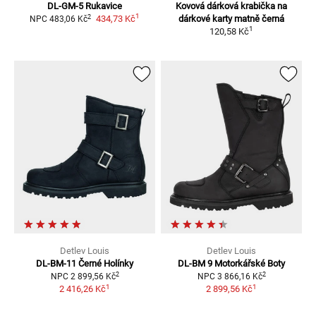
DL-GM-5
Rukavice
Kovová dárková krabička na
1
2
434,73 Kč
dárkové karty
matně černá
NPC
483,06 Kč
1
120,58 Kč
Detlev Louis
Detlev Louis
DL-BM-11 Černé
Holínky
DL-BM 9
Motorkářské Boty
2
2
NPC
2 899,56 Kč
NPC
3 866,16 Kč
1
1
2 416,26 Kč
2 899,56 Kč