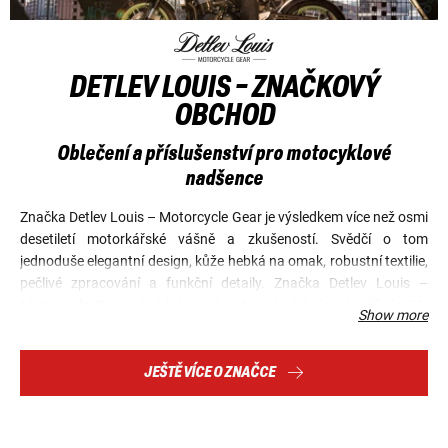
DETLEV LOUIS - ZNAČKOVÝ
OBCHOD
Oblečení a příslušenství pro motocyklové
nadšence
Značka Detlev Louis – Motorcycle Gear je výsledkem více než osmi
desetiletí motorkářské vášně a zkušeností. Svědčí o tom
jednoduše elegantní design, kůže hebká na omak, robustní textilie,
pečlivé zpracování a funkční detaily. Značka Detlev Louis –
Motorcycle Gear přináší kousek „starých dobrých časů“ do 21.
Show more
století, pokud jde o kvalitu a odolnost.
JEŠTĚ VÍCE O ZNAČCE