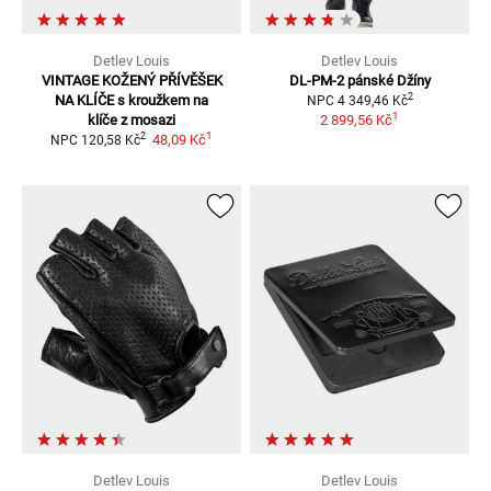
Detlev Louis
Detlev Louis
VINTAGE KOŽENÝ PŘÍVĚŠEK
DL-PM-2 pánské
Džíny
2
NA KLÍČE
s kroužkem na
NPC
4 349,46 Kč
1
klíče z mosazi
2 899,56 Kč
1
2
48,09 Kč
NPC
120,58 Kč
Detlev Louis
Detlev Louis