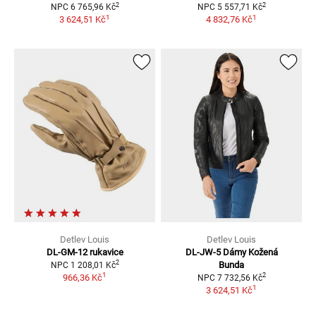
2
2
NPC
6 765,96 Kč
NPC
5 557,71 Kč
1
1
3 624,51 Kč
4 832,76 Kč
Detlev Louis
Detlev Louis
DL-GM-12
rukavice
DL-JW-5 Dámy
Kožená
2
Bunda
NPC
1 208,01 Kč
1
2
966,36 Kč
NPC
7 732,56 Kč
1
3 624,51 Kč