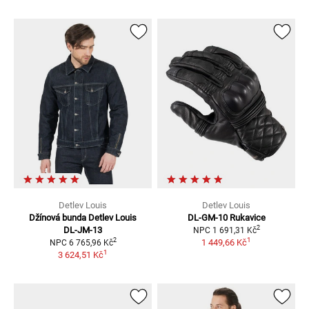
Detlev Louis
Detlev Louis
Džínová bunda Detlev Louis
DL-GM-10
Rukavice
2
DL-JM-13
NPC
1 691,31 Kč
1
2
1 449,66 Kč
NPC
6 765,96 Kč
1
3 624,51 Kč