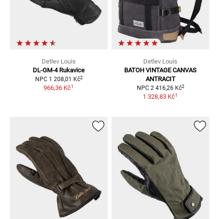
Detlev Louis
Detlev Louis
DL-GM-4
Rukavice
BATOH VINTAGE
CANVAS
2
ANTRACIT
NPC
1 208,01 Kč
1
2
966,36 Kč
NPC
2 416,26 Kč
1
1 328,83 Kč