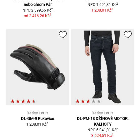
2
nebo chrom
Pár
NPC
1 691,31 Kč
1
2
1 208,01 Kč
NPC
2 899,56 Kč
1
od
2 416,26 Kč
Detlev Louis
Detlev Louis
DL-GM-9
Rukavice
DL-PM-13
DŽÍNOVÉ MOTOR.
1
1 208,01 Kč
KALHOTY
2
NPC
6 041,01 Kč
1
3 624,51 Kč