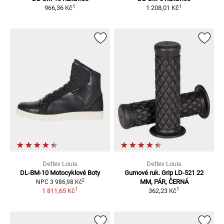
1
1
966,36 Kč
1 208,01 Kč
Detlev Louis
Detlev Louis
DL-BM-10
Motocyklové Boty
Gumové ruk. Grip LD-521
22
2
MM, PÁR, ČERNÁ
NPC
3 986,98 Kč
1
1
1 811,65 Kč
362,23 Kč