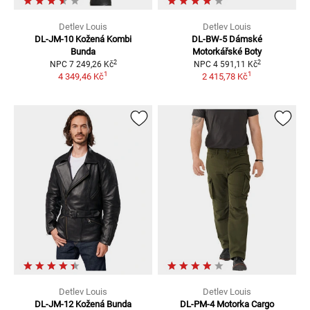
Detlev Louis
Detlev Louis
DL-JM-10
Kožená Kombi
DL-BW-5 Dámské
Bunda
Motorkářské Boty
2
2
NPC
7 249,26 Kč
NPC
4 591,11 Kč
1
1
4 349,46 Kč
2 415,78 Kč
Detlev Louis
Detlev Louis
DL-JM-12
Kožená Bunda
DL-PM-4
Motorka Cargo