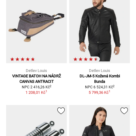
Detlev Louis
Detlev Louis
VINTAGE BATOH NA NÁDRŽ
DL-JM-5
Kožená Kombi
CANVAS ANTRACIT
Bunda
2
2
NPC
2 416,26 Kč
NPC
6 524,31 Kč
1
1
1 208,01 Kč
5 799,36 Kč