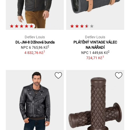
Detlev Louis
Detlev Louis
DL-JM-8
Džínová bunda
PLÁTĚNÝ VINTAGE VÁLEC
2
NA NÁŘADÍ
NPC
6 765,96 Kč
1
2
4 832,76 Kč
NPC
1 449,66 Kč
1
724,71 Kč